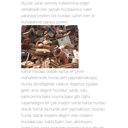
ölçüde zarar vererek kullanımına engel
olmaktadır.Her zaman hurdalarınızı nakit
pararaya çeviren tek hurdacı şahin özer le
hurdalarınızı paraya çevirin
Kartal hurdacı olarak Kartal ve çevre
mahallelerinde hurda alım yapmakmaktayız,
Hurda denildiginde sadece degersiz eşyalar
geler ama degerli hurdalar vardır, sarı,
kablo,kırma bakır soyma bakır gibi daha
sayamadıgım bir çok maden vardır.Kartal hurdacı
olarak Kartal da hurda alım yapmaktayız ,bostacı
hurda olarak madeni degeri olan madeni
hurdalar,sarı, kablo,bakır, sarı, aliminyum,
leyim,kalay,çinko,pazlanmaz,soyma bakır gibi bir