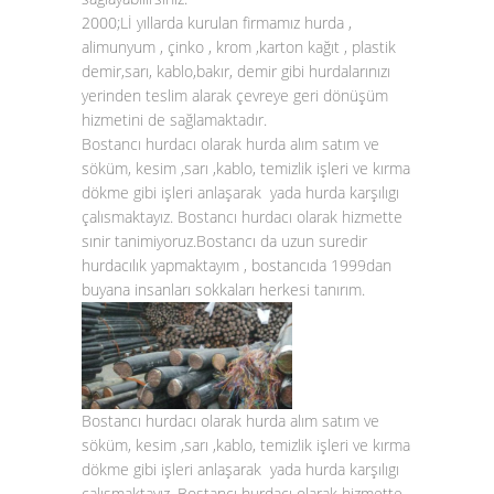
2000;Lİ yıllarda kurulan firmamız hurda ,
alimunyum , çinko , krom ,karton kağıt , plastik
demir,sarı, kablo,bakır, demir gibi hurdalarınızı
yerinden teslim alarak çevreye geri dönüşüm
hizmetini de sağlamaktadır.
Bostancı hurdacı olarak hurda alım satım ve
söküm, kesim ,sarı ,kablo, temizlik işleri ve kırma
dökme gibi işleri anlaşarak yada hurda karşılıgı
çalısmaktayız. Bostancı hurdacı olarak hizmette
sınir tanimiyoruz.Bostancı da uzun suredir
hurdacılık yapmaktayım , bostancıda 1999dan
buyana insanları sokkaları herkesi tanırım.
Bostancı hurdacı olarak hurda alım satım ve
söküm, kesim ,sarı ,kablo, temizlik işleri ve kırma
dökme gibi işleri anlaşarak yada hurda karşılıgı
çalısmaktayız. Bostancı hurdacı olarak hizmette