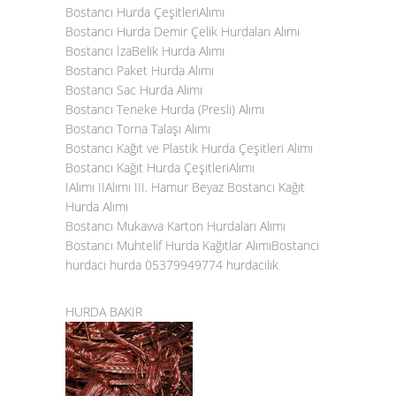
Bostancı Hurda ÇeşitleriAlımı
Bostancı Hurda Demir Çelik Hurdaları Alımı
Bostancı İzaBelik Hurda Alımı
Bostancı Paket Hurda Alımı
Bostancı Sac Hurda Alımı
Bostancı Teneke Hurda (Presli) Alımı
Bostancı Torna Talaşı Alımı
Bostancı Kağıt ve Plastik Hurda Çeşitleri Alımı
Bostancı Kağıt Hurda ÇeşitleriAlımı
IAlımı IIAlımı III. Hamur Beyaz Bostancı Kağıt
Hurda Alımı
Bostancı Mukavva Karton Hurdaları Alımı
Bostancı Muhtelif Hurda Kağıtlar AlımıBostancı
hurdacı hurda 05379949774 hurdacılık
HURDA BAKIR