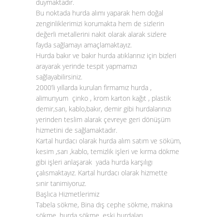
duymaktadır.
Bu noktada
hurda alımı
yaparak hem doğal
zenginliklerimizi korumakta hem de sizlerin
değerli metallerini nakit olarak alarak sizlere
fayda sağlamayı amaçlamaktayız.
Hurda bakır
ve
bakır hurda atıklarınız
için bizleri
arayarak yerinde tespit yapmamızı
sağlayabilirsiniz.
2000’li yıllarda kurulan firmamız hurda ,
alimunyum çinko , krom karton kağıt , plastik
demir,sarı, kablo,bakır, demir gibi hurdalarınızı
yerinden teslim alarak çevreye geri dönüşüm
hizmetini de sağlamaktadır.
Kartal hurdacı olarak hurda alım satım ve söküm,
kesim ,sarı ,kablo, temizlik işleri ve kırma dökme
gibi işleri anlaşarak yada hurda karşılıgı
çalısmaktayız. Kartal hurdacı olarak hizmette
sınir tanimiyoruz.
Başlıca Hizmetlerimiz
Tabela sökme, Bina dış cephe sökme, makina
sökme, hurda sökme, eski hurdaları