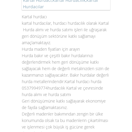
Kartal Hurdacı,Kartal Hurdacılık,Kartal
Hurdacılar
Kartal hurdacı
kartal hurdacılar, hurdacı hurdacılık olarak
Kartal
Hurda alımı
ve
hurda satımı
işleri ile uğraşarak
geri dönüşüm sektörüne katkı sağlamayı
amaçlamaktayız.
Hurda maden fiyatları için arayın
Hurda bakır
ve çeşitli
bakır hurda
larınızı
değerlendirmek hem geri dönüşüme katkı
sağlayacak hem de değerli metalinizden sizin de
kazanmanızı sağlayacaktır.
Bakır hurdalar
değerli
hurda metallerindendir.Kartal hurdacı hurda
05379949774hurdacılık Kartal ve çevresinde
hurda alımı ve hurda satımı
Geri dönüşümüne katkı sağlayarak ekonomiye
de fayda sağlamaktasınız.
Değerli madenler bakımından zengin bir ülke
konumunda olsak ta bu madenlerin çıkartılması
ve işlenmesi çok büyük iş gücüne gerek