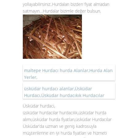
yollayabilirsiniz..Hurdaları bizden fiyat almadan
satmayın…Hurdalar bizimle değer bulsun.
maltepe Hurdacı hurda Alanlar,Hurda Alan
Yerler,
üsküdar hurdacı alanlar,Üsküdar
Hurdacı,Üsküdar hurdacıkık Hurdacılar
Üsküdar hurdacı,
üsküdar hurdacılar hurdacılık,üsküdar hurda
alımı,üsküdar hurda fiyatları,üsküdar Hurdacılar
Üsküdar’da uzman ve geniş kadrosuyla
müşterilerine en iyi hurda fiyatları ve hizmeti