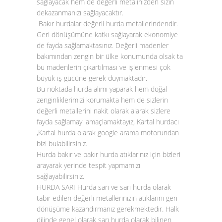
sağlayacak hem de değerli metalinizden sizin
dekazanmanızı sağlayacaktır.
Bakır hurdalar
değerli hurda metallerindendir.
Geri dönüşümüne katkı sağlayarak ekonomiye
de fayda sağlamaktasınız. Değerli madenler
bakımından zengin bir ülke konumunda olsak ta
bu madenlerin çıkartılması ve işlenmesi çok
büyük iş gücüne gerek duymaktadır.
Bu noktada
hurda alımı
yaparak hem doğal
zenginliklerimizi korumakta hem de sizlerin
değerli metallerini nakit olarak alarak sizlere
fayda sağlamayı amaçlamaktayız, Kartal hurdacı
,Kartal hurda olarak google arama motorundan
bizi bulabilirsiniz.
Hurda bakır ve
bakır hurda atıklarınız
için bizleri
arayarak yerinde tespit yapmamızı
sağlayabilirsiniz.
HURDA SARI
Hurda sarı ve sarı hurda olarak
tabir edilen değerli metallerinizin atıklarını geri
dönüşüme kazandırmanız gerekmektedir. Halk
dilinde genel olarak sarı hurda olarak bilinen