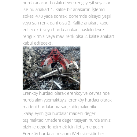
hurda anakart baskılı devre rengi yeşil veya sarı
ise bu anakart 1. Kalite bir anakartır. İşlemci
soketi 478 yada sonraki dönemde olsaydı yeşil
veya sarı renk dahi olsa 2. Kalite anakart kabul
edilecekti veya hurda anakart baskılı devre
rengi kırmızı veya mavi renk olsa 2. kalite anakart
kabul edilecekti.
Erenköy hurdacı olarak erenköy ve cevresinde
hurda alım yapmaktayız. erenköy hurdacı olarak
madeni hurdalarınız sarı,kablo,bakır,nikel
,kalay,leyim gibi hurdalar madeni deger
taşimaktadır,madeni deger taşıyan hurdalarınızı
bizimle degerlendirmek için iletişime gecin
Erenköy hurda alım satım Web sitesidir her