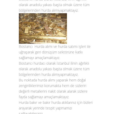
olarak anadolu yakası başta olmak üzere tüm
bölgelerinden
hurda alımı
yapmaktayız.
Bostancı Hurda alımı
ve
hurda satımı
işleri ile
uğraşarak geri dönüşüm sektörüne katkı
sağlamayı amaçlamaktayız.
Bostancı hurdacı
olarak İstanbul ilinin ağırlıklı
olarak anadolu yakası başta olmak üzere tüm
bölgelerinden
hurda alımı
yapmaktayız.
Bu noktada
hurda alımı
yaparak hem doğal
zenginliklerimizi korumakta hem de sizlerin
değerli metallerini nakit olarak alarak sizlere
fayda sağlamayı amaçlamaktayız.
Hurda bakır
ve
bakır hurda atıklarınız
için bizleri
arayarak yerinde tespit yapmamızı
sağlayabilirsiniz.