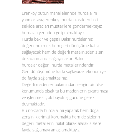
Erenköy bütün mahallelerinde hurda alım
yapmaktayız,erenkoy hurda olarak en hizli
sekilde aracları musterilere gondermekteyiz,
hurdaları yerinden gelip almaktayız.
Hurda bakır
ve çeşitli
Bakır hurda
larınızı
değerlendirmek hem geri dönüşüme katkı
sağlayacak hem de değerli metalinizden sizin
dekazanmanızı sağlayacaktır.
Bakır
hurdalar
değerli hurda metallerindendir.
Geri dönüşümüne katkı sağlayarak ekonomiye
de fayda sağlamaktasınız.
Değerli madenler bakımından zengin bir ülke
konumunda olsak ta bu madenlerin çıkartılması
ve işlenmesi çok büyük iş gücüne gerek
duymaktadır.
Bu noktada
hurda alımı
yaparak hem doğal
zenginliklerimizi korumakta hem de sizlerin
değerli metallerini nakit olarak alarak sizlere
fayda sağlamayı amaçlamaktayız.