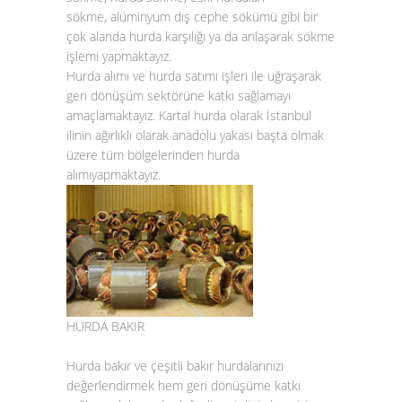
sökme, alüminyum dış cephe sökümü gibi bir
çok alanda hurda karşılığı ya da anlaşarak sökme
işlemi yapmaktayız.
Hurda alımı
ve
hurda satımı
işleri ile uğraşarak
geri dönüşüm sektörüne katkı sağlamayı
amaçlamaktayız.
Kartal hurda
olarak İstanbul
ilinin ağırlıklı olarak anadolu yakası başta olmak
üzere tüm bölgelerinden
hurda
alımı
yapmaktayız.
HURDA BAKIR
Hurda bakır
ve çeşitli
bakır hurda
larınızı
değerlendirmek hem geri dönüşüme katkı