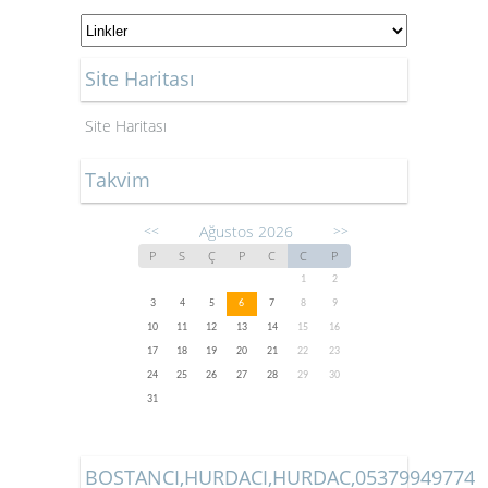
Site Haritası
Site Haritası
Takvim
Ağustos 2026
<<
>>
P
S
Ç
P
C
C
P
1
2
3
4
5
6
7
8
9
10
11
12
13
14
15
16
17
18
19
20
21
22
23
24
25
26
27
28
29
30
31
BOSTANCI,HURDACI,HURDAC,05379949774