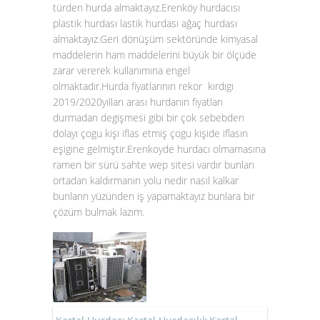
türden hurda almaktayız.Erenköy hurdacısı
plastik hurdası lastik hurdası ağaç hurdası
almaktayız.Geri dönüşüm sektöründe kimyasal
maddelerin ham maddelerini büyük bir ölçüde
zarar vererek kullanımına engel
olmaktadır.Hurda fiyatlarının rekor kırdıgı
2019/2020yılları arası hurdanın fiyatları
durmadan degişmesi gibi bir çok sebebden
dolayı çogu kişi iflas etmiş çogu kişide iflasın
eşigine gelmiştir.Erenkoyde hurdacı olmamasına
ramen bir sürü sahte wep sitesi vardır bunları
ortadan kaldırmanın yolu nedir nasıl kalkar
bunların yüzünden iş yapamaktayız bunlara bir
çözüm bulmak lazım.