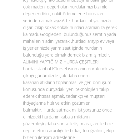
çok madeni degeri olan hurdalarınızı bizimle
degerlendirin , nakit ödemelerle hurdaları
yerinden almaktayız.Artık hurdacı ihtiyacınızda
dışarı cıkıp sokak sokak hurdacı aramanıza gerek
kalmadı. Googleden bulunduğunuz semtin yada
mahallenin adını yazarak ,hurdacı arayıp ev veya
iş yerlerinizde yarım saat içinde hurdanın
bulunduğu yere olmak demek bizim işimizdir.
ALIMINI YAPTIĞIMIZ HURDA ÇEŞİTLERİ
hurda istanbul Küresel ısınmanın doruk noktaya
çıktığı günümüzde çok daha önem
kazanan atıkların toplanması ve geri dönüşüm
konusunda dünyadaki yeni teknolojileri takip
ederek ihtisaslaşmak, tedarikçi ve müşteri
ihtiyaçlarına hızlı ve etkin çözümler
bulmaktır. Hurda satmak mı istiyorsunuz önce
elinizdeki hurdanın kabala miktarını
gözlemleyin,daha sonra iletişim araçları ile bize
cep telefonu aracılığı ile birkaç fotoğrafını çekip
bizlerin iletişim adreslerine