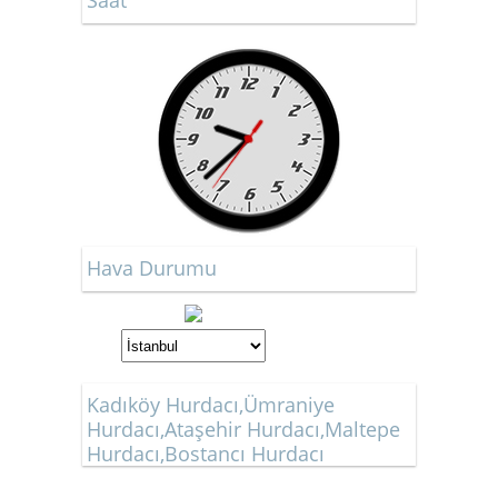
Saat
Hava Durumu
Kadıköy Hurdacı,Ümraniye
Hurdacı,Ataşehir Hurdacı,Maltepe
Hurdacı,Bostancı Hurdacı