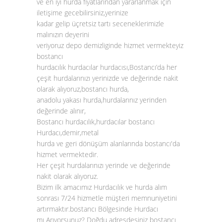
ve en iyi hurda fiyatlarından yararlanmak için
iletişime gecebilirsiniz,yerinize
kadar gelip üçretsiz tartı seceneklerimizle
malınızın deyerini
veriyoruz depo demizliginde hizmet vermekteyiz
bostancı
hurdacılık hurdacılar hurdacısı,Bostancı’da her
çeşit hurdalarınızı yerinizde ve değerinde nakit
olarak alıyoruz,bostancı hurda,
anadolu yakası hurda,hurdalarınız yerinden
değerinde alınır,
Bostancı hurdacılık,hurdacılar bostancı
Hurdacı,demir,metal
hurda ve geri dönüşüm alanlarında bostancı'da
hizmet vermektedir.
Her çeşit hurdalarınızı yerinde ve değerinde
nakit olarak alıyoruz.
Bizim ilk amacımız Hurdacılık ve hurda alım
sonrası 7/24 hizmetle müşteri memnuniyetini
artırmaktır.bostancı Bölgesinde Hurdacı
mı Arıyorsunuz? Doğdu adresdesiniz bostancı