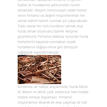
fiyatlar ile hurdalarınızı adresinizden teslim
almaktadır. Müşteri memnuniyeti odaklı hizmet
veren firmamız siz değerli müşterilerimize her
zaman kaliteli hizmet sunmak için çalışmaktadır.
Toplu olarak her türlü hurdanızı satmak veya
hurda almak istiyorsanız bizimle iletişime
geçebilirsiniz. Firmamız Maltepe ilçesinde hurda
hizmetlerini başarıyla sunmaktan ziyade
hurdalarınızı doğaya tekrar geri dönüşüm
sağlayarak kazandırmaktadır.
Kendimize ait nakliye araçlarımızla, Hurda Metal
ile döküm ve demir çelik sektörüne ham madde
tedarik etmeye başlamıştır. Firmamız
müşterilerine dinamik bir ekip çalışması ile hızlı