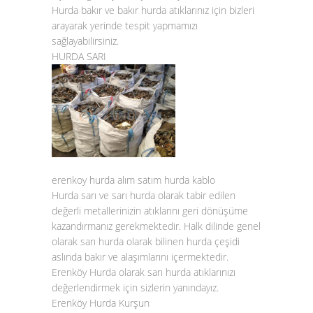
Hurda bakır
ve
bakır hurda atıklarınız
için bizleri
arayarak yerinde tespit yapmamızı
sağlayabilirsiniz.
HURDA SARI
erenkoy hurda alım satım hurda kablo
Hurda sarı ve sarı hurda olarak tabir edilen
değerli metallerinizin atıklarını geri dönüşüme
kazandırmanız gerekmektedir. Halk dilinde genel
olarak sarı hurda olarak bilinen hurda çeşidi
aslında bakır ve alaşımlarını içermektedir.
Erenköy
Hurda olarak sarı hurda atıklarınızı
değerlendirmek için sizlerin yanındayız.
Erenköy Hurda Kurşun