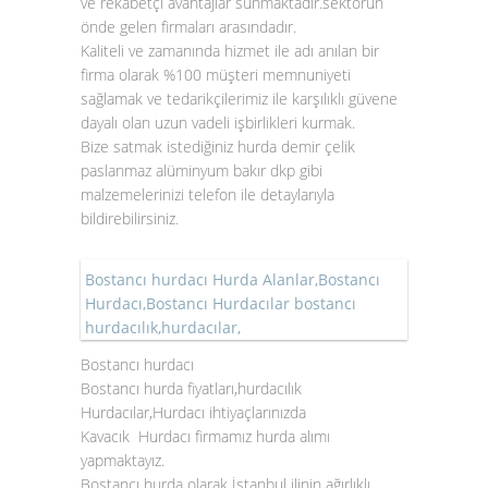
ve rekabetçi avantajlar sunmaktadır.sektörün
önde gelen firmaları arasındadır.
Kaliteli ve zamanında hizmet ile adı anılan bir
firma olarak %100 müşteri memnuniyeti
sağlamak ve tedarikçilerimiz ile karşılıklı güvene
dayalı olan uzun vadeli işbirlikleri kurmak.
Bize satmak istediğiniz hurda demir çelik
paslanmaz alüminyum bakır dkp gibi
malzemelerinizi telefon ile detaylarıyla
bildirebilirsiniz.
Bostancı hurdacı Hurda Alanlar,Bostancı
Hurdacı,Bostancı Hurdacılar bostancı
hurdacılık,hurdacılar,
Bostancı hurdacı
Bostancı hurda fiyatları,hurdacılık
Hurdacılar,Hurdacı ihtiyaçlarınızda
Kavacık Hurdacı firmamız hurda alımı
yapmaktayız.
Bostancı hurda olarak İstanbul ilinin ağırlıklı