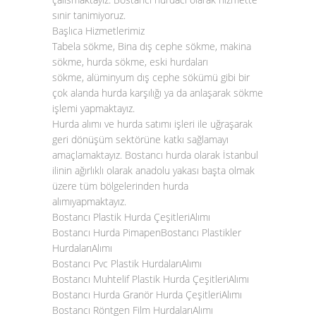
sınir tanimiyoruz.
Başlıca Hizmetlerimiz
Tabela sökme, Bina dış cephe sökme, makina
sökme, hurda sökme, eski hurdaları
sökme, alüminyum dış cephe sökümü gibi bir
çok alanda hurda karşılığı ya da anlaşarak sökme
işlemi yapmaktayız.
Hurda alımı
ve
hurda satımı
işleri ile uğraşarak
geri dönüşüm sektörüne katkı sağlamayı
amaçlamaktayız.
Bostancı hurda
olarak İstanbul
ilinin ağırlıklı olarak anadolu yakası başta olmak
üzere tüm bölgelerinden
hurda
alımı
yapmaktayız.
Bostancı Plastik Hurda ÇeşitleriAlımı
Bostancı Hurda PimapenBostancı Plastikler
HurdalarıAlımı
Bostancı Pvc Plastik HurdalarıAlımı
Bostancı Muhtelif Plastik Hurda ÇeşitleriAlımı
Bostancı Hurda Granör Hurda ÇeşitleriAlımı
Bostancı Röntgen Film HurdalarıAlımı