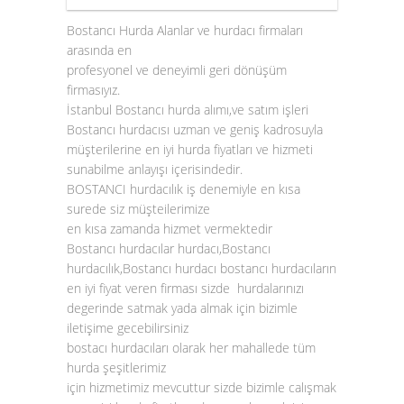
Bostancı Hurda Alanlar ve hurdacı firmaları
arasında en
profesyonel ve deneyimli geri dönüşüm
firmasıyız.
İstanbul Bostancı hurda alımı,ve satım işleri
Bostancı hurdacısı uzman ve geniş kadrosuyla
müşterilerine en iyi hurda fiyatları ve hizmeti
sunabilme anlayışı içerisindedir.
BOSTANCI hurdacılık iş denemiyle en kısa
surede siz müşteilerimize
en kısa zamanda hizmet vermektedir
Bostancı hurdacılar hurdacı,Bostancı
hurdacılık,Bostancı hurdacı bostancı hurdacıların
en iyi fiyat veren firması sizde hurdalarınızı
degerinde satmak yada almak için bizimle
iletişime gecebilirsiniz
bostacı hurdacıları olarak her mahallede tüm
hurda şeşitlerimiz
için hizmetimiz mevcuttur sizde bizimle calışmak