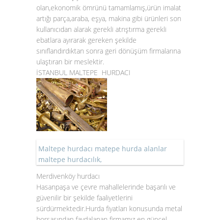
olan,ekonomik ömrünü tamamlamış,ürün imalat
artığı parça,araba, eşya, makina gibi ürünleri son
kullanıcıdan alarak gerekli atrıştırma gerekli
ebatlara ayırarak gereken şekilde
sınıflandırdıktan sonra geri dönüşüm firmalarına
ulaştıran bir meslektir.
İSTANBUL MALTEPE HURDACI
Maltepe hurdacı matepe hurda alanlar
maltepe hurdacılık,
Merdivenköy hurdacı
Hasanpaşa ve çevre mahallelerinde başarılı ve
güvenilir bir şekilde faaliyetlerini
sürdürmektedir.Hurda fiyatları konusunda metal
borsasından faydalanan firmamız en güncel