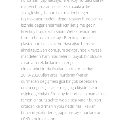
hurda alım yapmaktayız. erenköy hurdacı olarak
madeni hurdalarınız sarı,kablo,bakır,nikel
,kalay,leyim gibi hurdalar madeni deger
taşimaktadır,madeni deger taşıyan hurdalarınızı
bizimle degerlendirmek için iletişime gecin
Erenköy hurda alım satım Web sitesidir her
türden hurda almaktayız.Erenköy hurdacısı
plastik hurdası lastik hurdası ağaç hurdası
almaktayız.Geri dönüşüm sektöründe kimyasal
maddelerin ham maddelerini büyük bir ölçüde
zarar vererek kullanımına engel
olmaktadır.Hurda fiyatlarının rekor kırdıgı
2019/2020yılları arası hurdanın fiyatları
durmadan degişmesi gibi bir çok sebebden
dolayı çogu kişi iflas etmiş çogu kişide iflasın
eşigine gelmiştir.Erenkoyde hurdacı olmamasına
ramen bir sürü sahte wep sitesi vardır bunları
ortadan kaldırmanın yolu nedir nasıl kalkar
bunların yüzünden iş yapamaktayız bunlara bir
çözüm bulmak lazım.