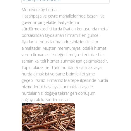
Merdivenköy hurdacı
Hasanpaşa ve çevre mahallelerinde başarılı ve
güvenilir bir şekilde faaliyetlerini
sürdürmektedir.Hurda fiyatları konusunda metal
borsasından faydalanan firmamız en güncel
fiyatlar ile hurdalarınızı adresinizden teslim
almaktadır. Müşteri memnuniyeti odaklı hizmet
veren firmamız siz değerli müşterilerimize her
zaman kaliteli hizmet sunmak için çalışmaktadır.
Toplu olarak her türlü hurdanızı satmak veya
hurda almak istiyorsanız bizimle iletişime
geçebilirsiniz. Firmamız Maltepe ilçesinde hurda
hizmetlerini başarıyla sunmaktan ziyade
hurdalarınızı doğaya tekrar geri dönüşüm
sağlayarak kazandırmaktadır.