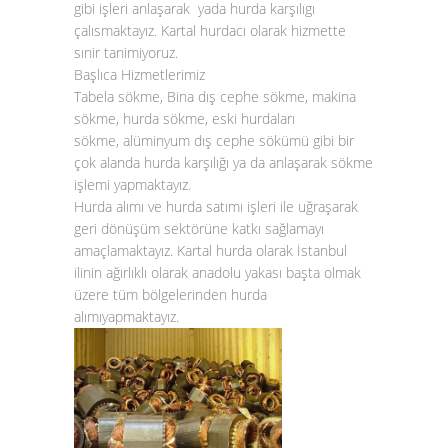
gibi işleri anlaşarak yada hurda karşılıgı
çalısmaktayız. Kartal hurdacı olarak hizmette
sınir tanimiyoruz.
Başlıca Hizmetlerimiz
Tabela sökme, Bina dış cephe sökme, makina
sökme, hurda sökme, eski hurdaları
sökme, alüminyum dış cephe sökümü gibi bir
çok alanda hurda karşılığı ya da anlaşarak sökme
işlemi yapmaktayız.
Hurda alımı
ve
hurda satımı
işleri ile uğraşarak
geri dönüşüm sektörüne katkı sağlamayı
amaçlamaktayız.
Kartal hurda
olarak İstanbul
ilinin ağırlıklı olarak anadolu yakası başta olmak
üzere tüm bölgelerinden
hurda
alımı
yapmaktayız.