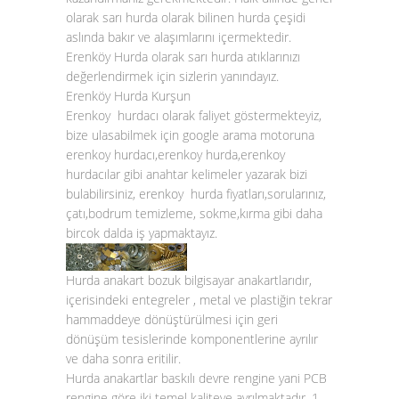
olarak sarı hurda olarak bilinen hurda çeşidi
aslında bakır ve alaşımlarını içermektedir.
Erenköy
Hurda olarak sarı hurda atıklarınızı
değerlendirmek için sizlerin yanındayız.
Erenköy Hurda Kurşun
Erenkoy hurdacı olarak faliyet göstermekteyiz,
bize ulasabilmek için google arama motoruna
erenkoy hurdacı,erenkoy hurda,erenkoy
hurdacılar gibi anahtar kelimeler yazarak bizi
bulabilirsiniz, erenkoy hurda fiyatları,sorularınız,
çatı,bodrum temizleme, sokme,kırma gibi daha
bircok dalda iş yapmaktayız.
Hurda anakart bozuk bilgisayar anakartlarıdır,
içerisindeki entegreler , metal ve plastiğin tekrar
hammaddeye dönüştürülmesi için geri
dönüşüm tesislerinde komponentlerine ayrılır
ve daha sonra eritilir.
Hurda anakartlar baskılı devre rengine yani PCB
rengine göre iki temel kaliteye ayrılmaktadır. 1.