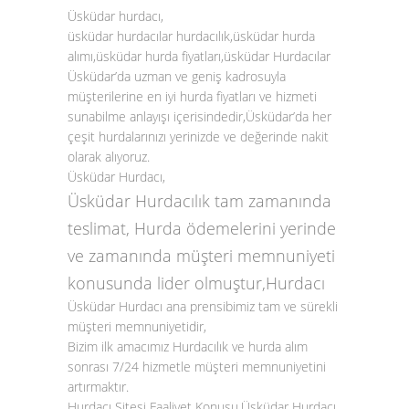
Üsküdar hurdacı,
üsküdar hurdacılar hurdacılık,üsküdar hurda
alımı,üsküdar hurda fiyatları,üsküdar Hurdacılar
Üsküdar’da uzman ve geniş kadrosuyla
müşterilerine en iyi hurda fiyatları ve hizmeti
sunabilme anlayışı içerisindedir,Üsküdar’da her
çeşit hurdalarınızı yerinizde ve değerinde nakit
olarak alıyoruz.
Üsküdar
Hurdacı
,
Üsküdar Hurdacılık tam zamanında
teslimat, Hurda ödemelerini yerinde
ve zamanında müşteri memnuniyeti
konusunda lider olmuştur,Hurdacı
Üsküdar Hurdacı ana prensibimiz tam ve sürekli
müşteri memnuniyetidir,
Bizim ilk amacımız Hurdacılık ve hurda alım
sonrası 7/24 hizmetle müşteri memnuniyetini
artırmaktır.
Hurdacı Sitesi Faaliyet Konusu,Üsküdar Hurdacı