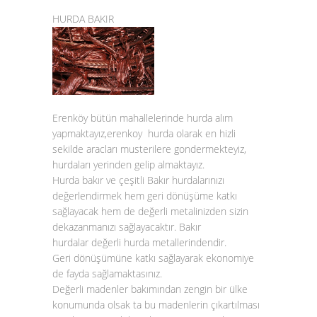
HURDA BAKIR
Erenköy bütün mahallelerinde hurda alım
yapmaktayız,erenkoy hurda olarak en hizli
sekilde aracları musterilere gondermekteyiz,
hurdaları yerinden gelip almaktayız.
Hurda bakır
ve çeşitli
Bakır hurda
larınızı
değerlendirmek hem geri dönüşüme katkı
sağlayacak hem de değerli metalinizden sizin
dekazanmanızı sağlayacaktır.
Bakır
hurdalar
değerli hurda metallerindendir.
Geri dönüşümüne katkı sağlayarak ekonomiye
de fayda sağlamaktasınız.
Değerli madenler bakımından zengin bir ülke
konumunda olsak ta bu madenlerin çıkartılması