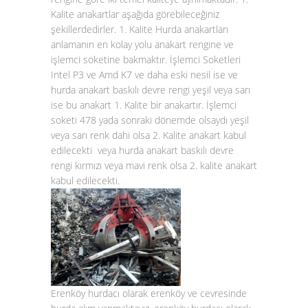
Kalite anakartlar aşağıda görebileceğiniz
şekillerdedirler. 1. Kalite Hurda anakartları
anlamanın en kolay yolu anakart rengine ve
işlemci soketine bakmaktır. İşlemci Soketleri
Intel P3 ve Amd K7 ve daha eski nesil ise ve
hurda anakart baskılı devre rengi yeşil veya sarı
ise bu anakart 1. Kalite bir anakartır. İşlemci
soketi 478 yada sonraki dönemde olsaydı yeşil
veya sarı renk dahi olsa 2. Kalite anakart kabul
edilecekti veya hurda anakart baskılı devre
rengi kırmızı veya mavi renk olsa 2. kalite anakart
kabul edilecekti.
Erenköy hurdacı olarak erenköy ve cevresinde