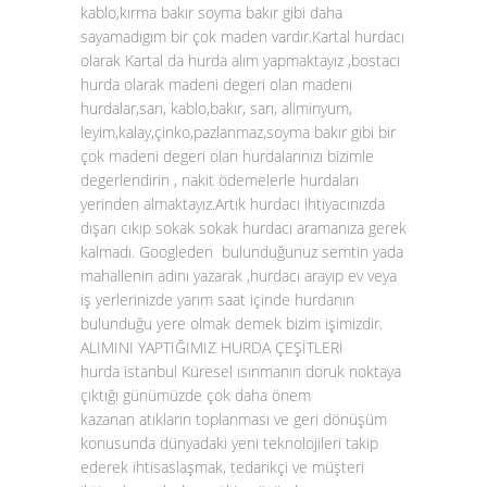
kablo,kırma bakır soyma bakır gibi daha
sayamadıgım bir çok maden vardır.Kartal hurdacı
olarak Kartal da hurda alım yapmaktayız ,bostacı
hurda olarak madeni degeri olan madeni
hurdalar,sarı, kablo,bakır, sarı, aliminyum,
leyim,kalay,çinko,pazlanmaz,soyma bakır gibi bir
çok madeni degeri olan hurdalarınızı bizimle
degerlendirin , nakit ödemelerle hurdaları
yerinden almaktayız.Artık hurdacı ihtiyacınızda
dışarı cıkıp sokak sokak hurdacı aramanıza gerek
kalmadı. Googleden bulunduğunuz semtin yada
mahallenin adını yazarak ,hurdacı arayıp ev veya
iş yerlerinizde yarım saat içinde hurdanın
bulunduğu yere olmak demek bizim işimizdir.
ALIMINI YAPTIĞIMIZ HURDA ÇEŞİTLERİ
hurda istanbul Küresel ısınmanın doruk noktaya
çıktığı günümüzde çok daha önem
kazanan atıkların toplanması ve geri dönüşüm
konusunda dünyadaki yeni teknolojileri takip
ederek ihtisaslaşmak, tedarikçi ve müşteri