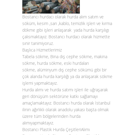
Bostancı hurdacı olarak hurda alım satım ve
söküm, kesim ,sarı ,kablo, temizlik işleri ve kırma
dökme gibi işleri anlaşarak yada hurda karşılıgı
çalısmaktayız. Bostancı hurdacı olarak hizmette
sınir tanimiyoruz.
Başlıca Hizmetlerimiz
Tabela sökme, Bina dış cephe sökme, makina
sökme, hurda sökme, eski hurdaları
sökme, alüminyum dış cephe sökümü gibi bir
çok alanda hurda karşılığı ya da anlaşarak sökme
işlemi yapmaktayız.
Hurda alımı
ve
hurda satımı
işleri ile uğraşarak
geri dönüşüm sektörüne katkı sağlamayı
amaçlamaktayız.
Bostancı hurda
olarak İstanbul
ilinin ağırlıklı olarak anadolu yakası başta olmak
üzere tüm bölgelerinden
hurda
alımı
yapmaktayız.
Bostancı Plastik Hurda ÇeşitleriAlımı