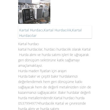
Kartal Hurdacı,Kartal Hurdacılık,Kartal
Hurdacılar
Kartal hurdacı
kartal hurdacılar, hurdacı hurdacılık olarak
Kartal
Hurda alımı
ve
hurda satımı
işleri ile uğraşarak
geri dönüşüm sektörüne katkı sağlamayı
amaçlamaktayız.
Hurda maden fiyatları için arayın
Hurda bakır
ve çeşitli
bakır hurda
larınızı
değerlendirmek hem geri dönüşüme katkı
sağlayacak hem de değerli metalinizden sizin de
kazanmanızı sağlayacaktır.
Bakır hurdalar
değerli
hurda metallerindendir.Kartal hurdacı hurda
05379949774hurdacılık Kartal ve çevresinde
hurda alımı ve hurda satımı