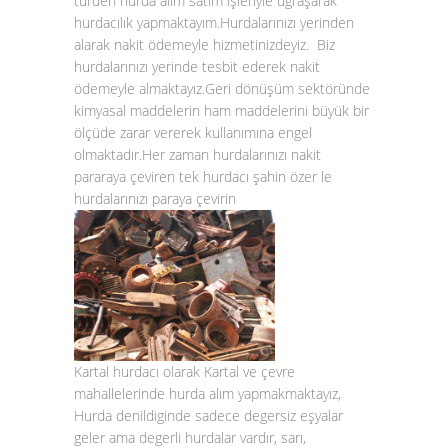
türden hurda alım satım işleriyle ugraşarak
hurdacılık yapmaktayım.Hurdalarınızı yerinden
alarak nakit ödemeyle hizmetinizdeyiz. Biz
hurdalarınızı yerinde tesbit ederek nakit
ödemeyle almaktayız.Geri dönüşüm sektöründe
kimyasal maddelerin ham maddelerini büyük bir
ölçüde zarar vererek kullanımına engel
olmaktadır.Her zaman hurdalarınızı nakit
pararaya çeviren tek hurdacı şahin özer le
hurdalarınızı paraya çevirin
Kartal hurdacı olarak Kartal ve çevre
mahallelerinde hurda alım yapmakmaktayız,
Hurda denildiginde sadece degersiz eşyalar
geler ama degerli hurdalar vardır, sarı,