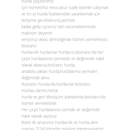
hurda şeşitlerimiz
için hizmetimiz mevcuttur sizde bizimle calışmak
ve en iyi hurda fiyatlarından yararlanmak için
iletişime gecebilirsiniz,yerinize
kadar gelip üçretsiz tartı seceneklerimizle
malınızın deyerini
veriyoruz depo demizliginde hizmet vermekteyiz
bostancı
hurdacılık hurdacılar hurdacısı,Bostancı’da her
çeşit hurdalarınızı yerinizde ve değerinde nakit
olarak alıyoruz,bostancı hurda,
anadolu yakası hurda,hurdalarınız yerinden
değerinde alınır,
Bostancı hurdacılık,hurdacılar bostancı
Hurdacı,demir,metal
hurda ve geri dönüşüm alanlarında bostancı'da
hizmet vermektedir.
Her çeşit hurdalarınızı yerinde ve değerinde
nakit olarak alıyoruz.
Bizim ilk amacımız Hurdacılık ve hurda alım
sonrası 7/24 hizmetle müşteri memnuniyetini