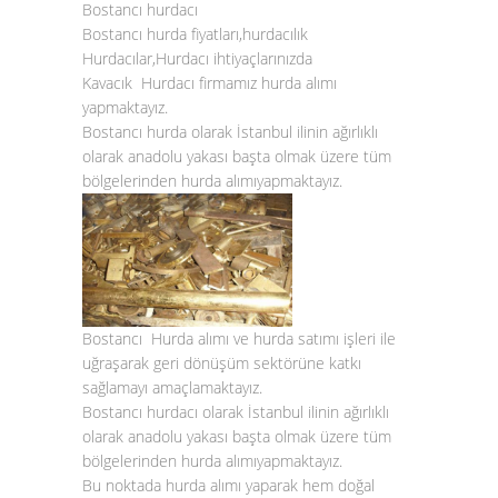
Bostancı hurdacı
Bostancı hurda fiyatları,hurdacılık
Hurdacılar,Hurdacı ihtiyaçlarınızda
Kavacık Hurdacı firmamız hurda alımı
yapmaktayız.
Bostancı hurda olarak İstanbul ilinin ağırlıklı
olarak anadolu yakası başta olmak üzere tüm
bölgelerinden
hurda alımı
yapmaktayız.
Bostancı Hurda alımı
ve
hurda satımı
işleri ile
uğraşarak geri dönüşüm sektörüne katkı
sağlamayı amaçlamaktayız.
Bostancı hurdacı
olarak İstanbul ilinin ağırlıklı
olarak anadolu yakası başta olmak üzere tüm
bölgelerinden
hurda alımı
yapmaktayız.
Bu noktada
hurda alımı
yaparak hem doğal