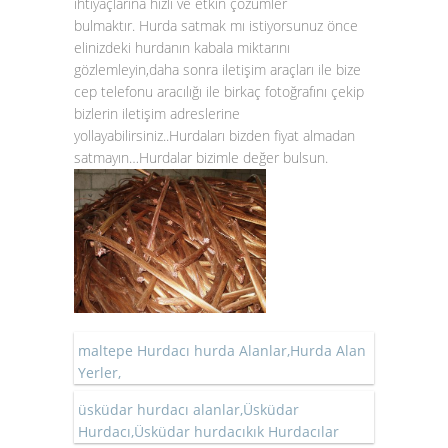
ihtiyaçlarına hızlı ve etkin çözümler
bulmaktır. Hurda satmak mı istiyorsunuz önce
elinizdeki hurdanın kabala miktarını
gözlemleyin,daha sonra iletişim araçları ile bize
cep telefonu aracılığı ile birkaç fotoğrafını çekip
bizlerin iletişim adreslerine
yollayabilirsiniz..Hurdaları bizden fiyat almadan
satmayın…Hurdalar bizimle değer bulsun.
maltepe Hurdacı hurda Alanlar,Hurda Alan
Yerler,
üsküdar hurdacı alanlar,Üsküdar
Hurdacı,Üsküdar hurdacıkık Hurdacılar