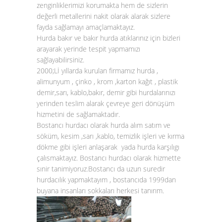
zenginliklerimizi korumakta hem de sizlerin
değerli metallerini nakit olarak alarak sizlere
fayda sağlamayı amaçlamaktayız.
Hurda bakır
ve
bakır hurda atıklarınız
için bizleri
arayarak yerinde tespit yapmamızı
sağlayabilirsiniz.
2000;Lİ yıllarda kurulan firmamız hurda ,
alimunyum , çinko , krom ,karton kağıt , plastik
demir,sarı, kablo,bakır, demir gibi hurdalarınızı
yerinden teslim alarak çevreye geri dönüşüm
hizmetini de sağlamaktadır.
Bostancı hurdacı olarak hurda alım satım ve
söküm, kesim ,sarı ,kablo, temizlik işleri ve kırma
dökme gibi işleri anlaşarak yada hurda karşılıgı
çalısmaktayız. Bostancı hurdacı olarak hizmette
sınir tanimiyoruz.Bostancı da uzun suredir
hurdacılık yapmaktayım , bostancıda 1999dan
buyana insanları sokkaları herkesi tanırım.