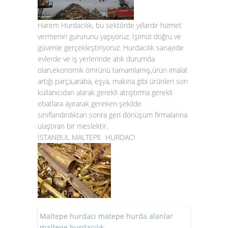
Harem Hurdacılık, bu sektörde yıllardır hizmet
vermenin gururunu yaşıyoruz. İşimizi doğru ve
güvenle gerçekleştiriyoruz. Hurdacılık sanayide
evlerde ve iş yerlerinde atık durumda
olan,ekonomik ömrünü tamamlamış,ürün imalat
artığı parça,araba, eşya, makina gibi ürünleri son
kullanıcıdan alarak gerekli atrıştırma gerekli
ebatlara ayırarak gereken şekilde
sınıflandırdıktan sonra geri dönüşüm firmalarına
ulaştıran bir meslektir.
İSTANBUL MALTEPE HURDACI
Maltepe hurdacı matepe hurda alanlar
maltepe hurdacılık,