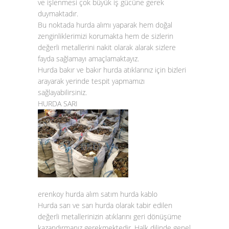
ve işlenmesi çok büyük iş gücüne gerek
duymaktadır.
Bu noktada
hurda alımı
yaparak hem doğal
zenginliklerimizi korumakta hem de sizlerin
değerli metallerini nakit olarak alarak sizlere
fayda sağlamayı amaçlamaktayız.
Hurda bakır
ve
bakır hurda atıklarınız
için bizleri
arayarak yerinde tespit yapmamızı
sağlayabilirsiniz.
HURDA SARI
erenkoy hurda alım satım hurda kablo
Hurda sarı ve sarı hurda olarak tabir edilen
değerli metallerinizin atıklarını geri dönüşüme
kazandırmanız gerekmektedir. Halk dilinde genel