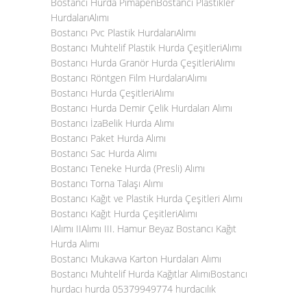
Bostancı Hurda PimapenBostancı Plastikler
HurdalarıAlımı
Bostancı Pvc Plastik HurdalarıAlımı
Bostancı Muhtelif Plastik Hurda ÇeşitleriAlımı
Bostancı Hurda Granör Hurda ÇeşitleriAlımı
Bostancı Röntgen Film HurdalarıAlımı
Bostancı Hurda ÇeşitleriAlımı
Bostancı Hurda Demir Çelik Hurdaları Alımı
Bostancı İzaBelik Hurda Alımı
Bostancı Paket Hurda Alımı
Bostancı Sac Hurda Alımı
Bostancı Teneke Hurda (Presli) Alımı
Bostancı Torna Talaşı Alımı
Bostancı Kağıt ve Plastik Hurda Çeşitleri Alımı
Bostancı Kağıt Hurda ÇeşitleriAlımı
IAlımı IIAlımı III. Hamur Beyaz Bostancı Kağıt
Hurda Alımı
Bostancı Mukavva Karton Hurdaları Alımı
Bostancı Muhtelif Hurda Kağıtlar AlımıBostancı
hurdacı hurda 05379949774 hurdacılık