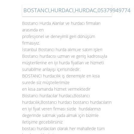
BOSTANCI,HURDACI,HURDAC,05379949774
Bostancı Hurda Alanlar ve hurdacı firmaları
arasında en
profesyonel ve deneyimli geri dönüşüm
firmasıyız.
İstanbul Bostancı hurda alımı,ve satım işleri
Bostancı hurdacısı uzman ve geniş kadrosuyla
müşterilerine en iyi hurda fiyatları ve hizmeti
sunabilme anlayışı içerisindedir.
BOSTANCI hurdacılık iş denemiyle en kısa
surede siz müşteilerimize
en kısa zamanda hizmet vermektedir
Bostancı hurdacılar hurdacı,Bostancı
hurdacılık,Bostancı hurdacı bostancı hurdacıların
en iyi fiyat veren firması sizde hurdalarınızı
degerinde satmak yada almak için bizimle
iletişime gecebilirsiniz
bostacı hurdacıları olarak her mahallede tüm