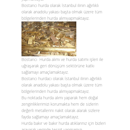
Bostancı hurda olarak İstanbul ilinin ağırlıklı
olarak anadolu yakası başta olmak üzere tüm
bölgelerinden
hurda alımı
yapmaktayız.
Bostancı Hurda alımı
ve
hurda satımı
işleri ile
uğraşarak geri dönüşüm sektörüne katkı
sağlamayı amaçlamaktayız.
Bostancı hurdacı
olarak İstanbul ilinin ağırlıklı
olarak anadolu yakası başta olmak üzere tüm
bölgelerinden
hurda alımı
yapmaktayız.
Bu noktada
hurda alımı
yaparak hem doğal
zenginliklerimizi korumakta hem de sizlerin
değerli metallerini nakit olarak alarak sizlere
fayda sağlamayı amaçlamaktayız.
Hurda bakır
ve
bakır hurda atıklarınız
için bizleri
arayarak yerinde tespit yapmamızı