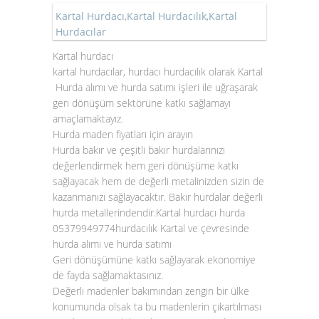
Kartal Hurdacı,Kartal Hurdacılık,Kartal
Hurdacılar
Kartal hurdacı
kartal hurdacılar, hurdacı hurdacılık olarak
Kartal
Hurda alımı
ve
hurda satımı
işleri ile uğraşarak
geri dönüşüm sektörüne katkı sağlamayı
amaçlamaktayız.
Hurda maden fiyatları için arayın
Hurda bakır
ve çeşitli
bakır hurda
larınızı
değerlendirmek hem geri dönüşüme katkı
sağlayacak hem de değerli metalinizden sizin de
kazanmanızı sağlayacaktır.
Bakır hurdalar
değerli
hurda metallerindendir.Kartal hurdacı hurda
05379949774hurdacılık Kartal ve çevresinde
hurda alımı ve hurda satımı
Geri dönüşümüne katkı sağlayarak ekonomiye
de fayda sağlamaktasınız.
Değerli madenler bakımından zengin bir ülke
konumunda olsak ta bu madenlerin çıkartılması