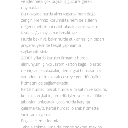
ve işlenmesi çok büyük iş gücüne gerek
duymaktadır.
Bu noktada
hurda alımı
yaparak hem doğal
zenginliklerimizi korumakta hem de sizlerin
değerli metallerini nakit olarak alarak sizlere
fayda sağlamayı amaçlamaktayız.
Hurda bakır
ve
bakır hurda atıklarınız
için bizleri
arayarak yerinde tespit yapmamızı
sağlayabilirsiniz.
2000’li yıllarda kurulan firmamız hurda ,
alimunyum çinko , krom karton kağıt , plastik
demir,sarı, kablo,bakır, demir gibi hurdalarınızı
yerinden teslim alarak çevreye geri dönüşüm
hizmetini de sağlamaktadır.
Kartal hurdacı olarak hurda alım satım ve söküm,
kesim ,sarı ,kablo, temizlik işleri ve kırma dökme
gibi işleri anlaşarak yada hurda karşılıgı
çalısmaktayız. Kartal hurdacı olarak hizmette
sınir tanimiyoruz.
Başlıca Hizmetlerimiz
Tabela sökme, Bina dış cephe sökme, makina