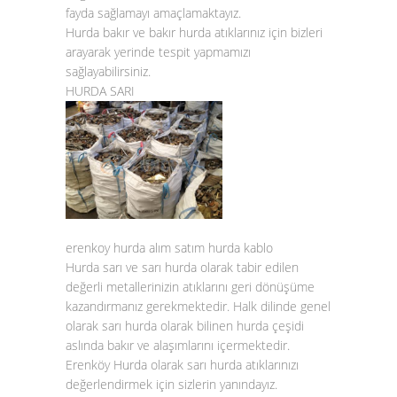
fayda sağlamayı amaçlamaktayız.
Hurda bakır
ve
bakır hurda atıklarınız
için bizleri
arayarak yerinde tespit yapmamızı
sağlayabilirsiniz.
HURDA SARI
erenkoy hurda alım satım hurda kablo
Hurda sarı ve sarı hurda olarak tabir edilen
değerli metallerinizin atıklarını geri dönüşüme
kazandırmanız gerekmektedir. Halk dilinde genel
olarak sarı hurda olarak bilinen hurda çeşidi
aslında bakır ve alaşımlarını içermektedir.
Erenköy
Hurda olarak sarı hurda atıklarınızı
değerlendirmek için sizlerin yanındayız.