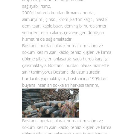
sağlayabilirsiniz.
2000;Lİ yıllarda kurulan firmamız hurda ,
alimunyum , çinko , krom ,karton kağıt , plastik
demir,sarı, kablo,bakır, demir gibi hurdalarınızı
yerinden teslim alarak çevreye geri dönüşüm
hizmetini de sağlamaktadır.
Bostancı hurdacı olarak hurda alım satım ve
söküm, kesim ,sarı ,kablo, temizlik işleri ve kırma
dökme gibi işleri anlaşarak yada hurda karşılıgı
çalısmaktayız. Bostancı hurdacı olarak hizmette
sınir tanimiyoruz.Bostancı da uzun suredir
hurdacılık yapmaktayım , bostancıda 1999dan
buyana insanları sokkaları herkesi tanırım.
Bostancı hurdacı olarak hurda alım satım ve
söküm, kesim ,sarı ,kablo, temizlik işleri ve kırma
dökme gibi işleri anlaşarak yada hurda karşılıgı