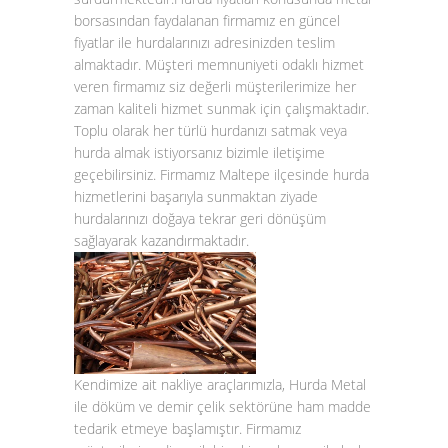
borsasından faydalanan firmamız en güncel
fiyatlar ile hurdalarınızı adresinizden teslim
almaktadır. Müşteri memnuniyeti odaklı hizmet
veren firmamız siz değerli müşterilerimize her
zaman kaliteli hizmet sunmak için çalışmaktadır.
Toplu olarak her türlü hurdanızı satmak veya
hurda almak istiyorsanız bizimle iletişime
geçebilirsiniz. Firmamız Maltepe ilçesinde hurda
hizmetlerini başarıyla sunmaktan ziyade
hurdalarınızı doğaya tekrar geri dönüşüm
sağlayarak kazandırmaktadır.
Kendimize ait nakliye araçlarımızla, Hurda Metal
ile döküm ve demir çelik sektörüne ham madde
tedarik etmeye başlamıştır. Firmamız