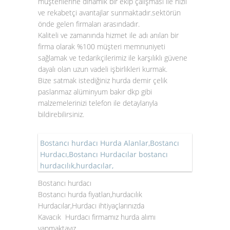
müşterilerine dinamik bir ekip çalışması ile hızlı
ve rekabetçi avantajlar sunmaktadır.sektörün
önde gelen firmaları arasındadır.
Kaliteli ve zamanında hizmet ile adı anılan bir
firma olarak %100 müşteri memnuniyeti
sağlamak ve tedarikçilerimiz ile karşılıklı güvene
dayalı olan uzun vadeli işbirlikleri kurmak.
Bize satmak istediğiniz hurda demir çelik
paslanmaz alüminyum bakır dkp gibi
malzemelerinizi telefon ile detaylarıyla
bildirebilirsiniz.
Bostancı hurdacı Hurda Alanlar,Bostancı
Hurdacı,Bostancı Hurdacılar bostancı
hurdacılık,hurdacılar,
Bostancı hurdacı
Bostancı hurda fiyatları,hurdacılık
Hurdacılar,Hurdacı ihtiyaçlarınızda
Kavacık Hurdacı firmamız hurda alımı
yapmaktayız.