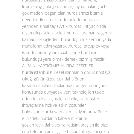
leyim,kalay,çinko,pazlanmaz,soyma bakır gibi bir
çok madeni degeri olan hurdalarınızı bizimle
degerlendirin , nakit ödemelerle hurdaları
yerinden almaktayız.Artık hurdacı ihtiyacınızda
dışarı cıkıp sokak sokak hurdacı aramanıza gerek
kalmadı. Googleden bulunduğunuz semtin yada
mahallenin adını yazarak ,hurdacı arayıp ev veya
iş yerlerinizde yarım saat içinde hurdanın
bulunduğu yere olmak demek bizim işimizdir.
ALIMINI YAPTIĞIMIZ HURDA ÇEŞİTLERİ
hurda istanbul Küresel ısınmanın doruk noktaya
çıktığı günümüzde çok daha önem
kazanan atıkların toplanması ve geri dönüşüm
konusunda dünyadaki yeni teknolojileri takip
ederek ihtisaslaşmak, tedarikçi ve müşteri
ihtiyaçlarına hızlı ve etkin çözümler
bulmaktır. Hurda satmak mı istiyorsunuz önce
elinizdeki hurdanın kabala miktarını
gözlemleyin,daha sonra iletişim araçları ile bize
cep telefonu aracılığı ile birkaç fotoğrafını çekip