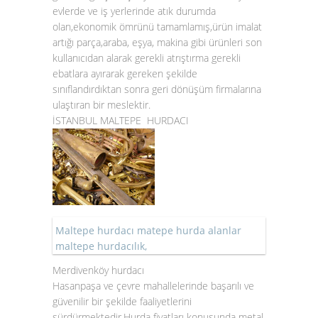
evlerde ve iş yerlerinde atık durumda
olan,ekonomik ömrünü tamamlamış,ürün imalat
artığı parça,araba, eşya, makina gibi ürünleri son
kullanıcıdan alarak gerekli atrıştırma gerekli
ebatlara ayırarak gereken şekilde
sınıflandırdıktan sonra geri dönüşüm firmalarına
ulaştıran bir meslektir.
İSTANBUL MALTEPE HURDACI
Maltepe hurdacı matepe hurda alanlar
maltepe hurdacılık,
Merdivenköy hurdacı
Hasanpaşa ve çevre mahallelerinde başarılı ve
güvenilir bir şekilde faaliyetlerini
sürdürmektedir.Hurda fiyatları konusunda metal