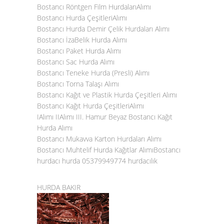
Bostancı Röntgen Film HurdalarıAlımı
Bostancı Hurda ÇeşitleriAlımı
Bostancı Hurda Demir Çelik Hurdaları Alımı
Bostancı İzaBelik Hurda Alımı
Bostancı Paket Hurda Alımı
Bostancı Sac Hurda Alımı
Bostancı Teneke Hurda (Presli) Alımı
Bostancı Torna Talaşı Alımı
Bostancı Kağıt ve Plastik Hurda Çeşitleri Alımı
Bostancı Kağıt Hurda ÇeşitleriAlımı
IAlımı IIAlımı III. Hamur Beyaz Bostancı Kağıt
Hurda Alımı
Bostancı Mukavva Karton Hurdaları Alımı
Bostancı Muhtelif Hurda Kağıtlar AlımıBostancı
hurdacı hurda 05379949774 hurdacılık
HURDA BAKIR