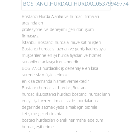
BOSTANCI,HURDACI,HURDAC,05379949774
Bostancı Hurda Alanlar ve hurdacı firmaları
arasında en
profesyonel ve deneyimli geri dönüşüm
firmasıyız.
İstanbul Bostancı hurda alımı,ve satım işleri
Bostancı hurdacısı uzman ve geniş kadrosuyla
müşterilerine en iyi hurda fiyatları ve hizmeti
sunabilme anlayışı içerisindedir.
BOSTANCI hurdacılık iş denemiyle en kısa
surede siz müşteilerimize
en kısa zamanda hizmet vermektedir
Bostancı hurdacılar hurdacı,Bostancı
hurdacılık,Bostancı hurdacı bostancı hurdacıların
en iyi fiyat veren firması sizde hurdalarınızı
degerinde satmak yada almak için bizimle
iletişime gecebilirsiniz
bostacı hurdacıları olarak her mahallede tüm
hurda şeşitlerimiz