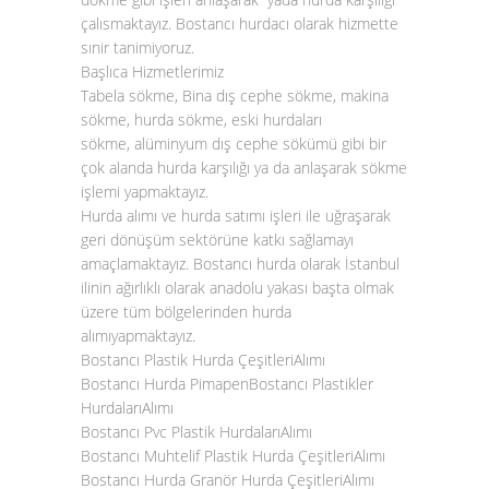
çalısmaktayız. Bostancı hurdacı olarak hizmette
sınir tanimiyoruz.
Başlıca Hizmetlerimiz
Tabela sökme, Bina dış cephe sökme, makina
sökme, hurda sökme, eski hurdaları
sökme, alüminyum dış cephe sökümü gibi bir
çok alanda hurda karşılığı ya da anlaşarak sökme
işlemi yapmaktayız.
Hurda alımı
ve
hurda satımı
işleri ile uğraşarak
geri dönüşüm sektörüne katkı sağlamayı
amaçlamaktayız.
Bostancı hurda
olarak İstanbul
ilinin ağırlıklı olarak anadolu yakası başta olmak
üzere tüm bölgelerinden
hurda
alımı
yapmaktayız.
Bostancı Plastik Hurda ÇeşitleriAlımı
Bostancı Hurda PimapenBostancı Plastikler
HurdalarıAlımı
Bostancı Pvc Plastik HurdalarıAlımı
Bostancı Muhtelif Plastik Hurda ÇeşitleriAlımı
Bostancı Hurda Granör Hurda ÇeşitleriAlımı