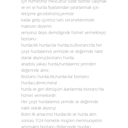
için hizmetimiz mevcuttur sizde bizimle calışmak
ve en iyi hurda fiyatlarından yararlanmak için
iletişime gecebilirsiniz,yerinize
kadar gelip üçretsiz tartı seceneklerimizle
malınızın deyerini
veriyoruz depo demizliginde hizmet vermekteyiz
bostancı
hurdacılık hurdacılar hurdacısı,Bostancı’da her
çeşit hurdalarınızı yerinizde ve değerinde nakit
olarak alıyoruz,bostancı hurda,
anadolu yakası hurda,hurdalarınız yerinden
değerinde alınır,
Bostancı hurdacılık,hurdacılar bostancı
Hurdacı,demir,metal
hurda ve geri dönüşüm alanlarında bostancı'da
hizmet vermektedir.
Her çeşit hurdalarınızı yerinde ve değerinde
nakit olarak alıyoruz.
Bizim ilk amacımız Hurdacılık ve hurda alım
sonrası 7/24 hizmetle müşteri memnuniyetini
artırmaktır.bostancı Bölgesinde Hurdacı