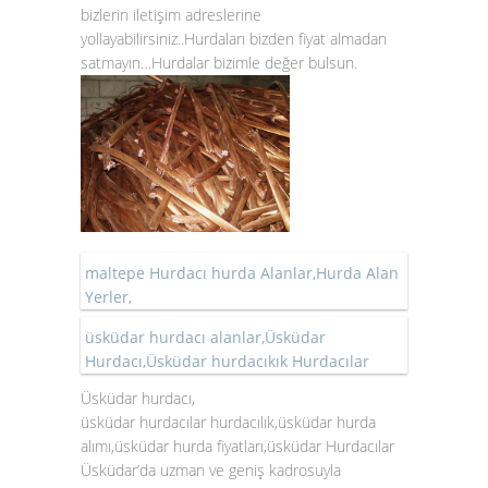
bizlerin iletişim adreslerine
yollayabilirsiniz..Hurdaları bizden fiyat almadan
satmayın…Hurdalar bizimle değer bulsun.
maltepe Hurdacı hurda Alanlar,Hurda Alan
Yerler,
üsküdar hurdacı alanlar,Üsküdar
Hurdacı,Üsküdar hurdacıkık Hurdacılar
Üsküdar hurdacı,
üsküdar hurdacılar hurdacılık,üsküdar hurda
alımı,üsküdar hurda fiyatları,üsküdar Hurdacılar
Üsküdar’da uzman ve geniş kadrosuyla