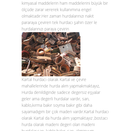
kimyasal maddelerin ham maddelerini büyük bir
ölçüde zarar vererek kullanımına engel
olmaktadır.Her zaman hurdalarınızı nakit
pararaya çeviren tek hurdacı şahin özer le
hurdalarınızı paraya çevirin
Kartal hurdacı olarak Kartal ve çevre
mahallelerinde hurda alım yapmakmaktayız,
Hurda denildiginde sadece degersiz eşyalar
geler ama degerli hurdalar vardır, sarı,
kablo,kırma bakır soyma bakır gibi daha
sayamadıgım bir çok maden vardır.Kartal hurdacı
olarak Kartal da hurda alım yapmaktayız ,bostacı
hurda olarak madeni degeri olan madeni
hurdalar,sarı, kablo,bakır, sarı, aliminyum,