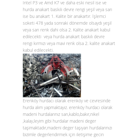
Intel P3 ve Amd K7 ve daha eski nesil ise ve
hurda anakart baskılı devre rengi yeşil veya sarı
ise bu anakart 1. Kalite bir anakartır. İşlemci
soketi 478 yada sonraki dönemde olsaydı yeşil
veya sarı renk dahi olsa 2. Kalite anakart kabul
edilecekti veya hurda anakart baskılı devre
rengi kırmızı veya mavi renk olsa 2. kalite anakart
kabul edilecekti.
Erenköy hurdacı olarak erenköy ve cevresinde
hurda alım yapmaktayız. erenköy hurdacı olarak
madeni hurdalarınız sarı,kablo,bakır,nikel
,kalay,leyim gibi hurdalar madeni deger
taşimaktadır,madeni deger taşıyan hurdalarınızı
bizimle degerlendirmek için iletişime gecin