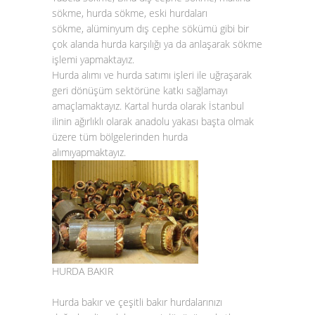
sökme, hurda sökme, eski hurdaları
sökme, alüminyum dış cephe sökümü gibi bir
çok alanda hurda karşılığı ya da anlaşarak sökme
işlemi yapmaktayız.
Hurda alımı
ve
hurda satımı
işleri ile uğraşarak
geri dönüşüm sektörüne katkı sağlamayı
amaçlamaktayız.
Kartal hurda
olarak İstanbul
ilinin ağırlıklı olarak anadolu yakası başta olmak
üzere tüm bölgelerinden
hurda
alımı
yapmaktayız.
HURDA BAKIR
Hurda bakır
ve çeşitli
bakır hurda
larınızı