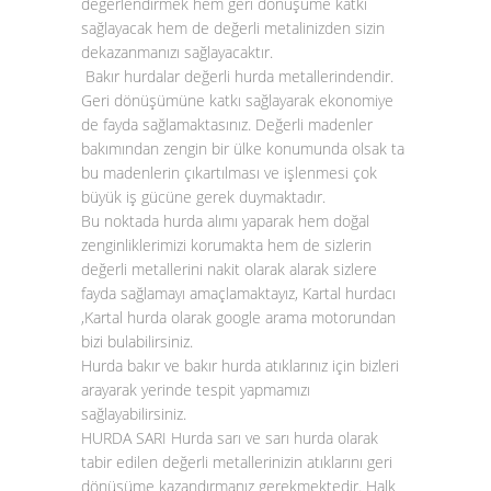
değerlendirmek hem geri dönüşüme katkı
sağlayacak hem de değerli metalinizden sizin
dekazanmanızı sağlayacaktır.
Bakır hurdalar
değerli hurda metallerindendir.
Geri dönüşümüne katkı sağlayarak ekonomiye
de fayda sağlamaktasınız. Değerli madenler
bakımından zengin bir ülke konumunda olsak ta
bu madenlerin çıkartılması ve işlenmesi çok
büyük iş gücüne gerek duymaktadır.
Bu noktada
hurda alımı
yaparak hem doğal
zenginliklerimizi korumakta hem de sizlerin
değerli metallerini nakit olarak alarak sizlere
fayda sağlamayı amaçlamaktayız, Kartal hurdacı
,Kartal hurda olarak google arama motorundan
bizi bulabilirsiniz.
Hurda bakır ve
bakır hurda atıklarınız
için bizleri
arayarak yerinde tespit yapmamızı
sağlayabilirsiniz.
HURDA SARI
Hurda sarı ve sarı hurda olarak
tabir edilen değerli metallerinizin atıklarını geri
dönüşüme kazandırmanız gerekmektedir. Halk