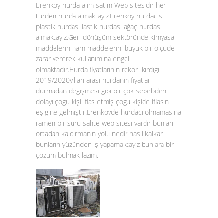
Erenköy hurda alım satım Web sitesidir her
türden hurda almaktayız.Erenköy hurdacısı
plastik hurdası lastik hurdası ağaç hurdası
almaktayız.Geri dönüşüm sektöründe kimyasal
maddelerin ham maddelerini büyük bir ölçüde
zarar vererek kullanımına engel
olmaktadır.Hurda fiyatlarının rekor kırdıgı
2019/2020yılları arası hurdanın fiyatları
durmadan degişmesi gibi bir çok sebebden
dolayı çogu kişi iflas etmiş çogu kişide iflasın
eşigine gelmiştir.Erenkoyde hurdacı olmamasına
ramen bir sürü sahte wep sitesi vardır bunları
ortadan kaldırmanın yolu nedir nasıl kalkar
bunların yüzünden iş yapamaktayız bunlara bir
çözüm bulmak lazım.