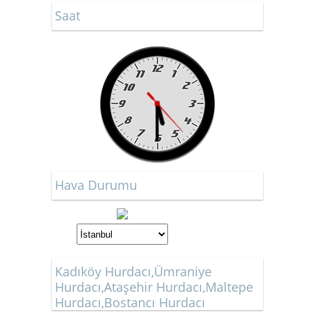
Saat
Hava Durumu
Kadıköy Hurdacı,Ümraniye
Hurdacı,Ataşehir Hurdacı,Maltepe
Hurdacı,Bostancı Hurdacı