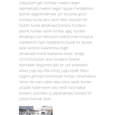
,kalay,leyim gibi hurdalar madeni deger
taşimaktadır,madeni deger taşıyan hurdalarınızı
bizimle degerlendirmek için iletişime gecin
Erenköy hurda alım satım Web sitesidir her
türden hurda almaktayız.Erenköy hurdacısı
plastik hurdası lastik hurdası ağaç hurdası
almaktayız.Geri dönüşüm sektöründe kimyasal
maddelerin ham maddelerini büyük bir ölçüde
zarar vererek kullanımına engel
olmaktadır.Hurda fiyatlarının rekor kırdıgı
2019/2020yılları arası hurdanın fiyatları
durmadan degişmesi gibi bir çok sebebden
dolayı çogu kişi iflas etmiş çogu kişide iflasın
eşigine gelmiştir.Erenkoyde hurdacı olmamasına
ramen bir sürü sahte wep sitesi vardır bunları
ortadan kaldırmanın yolu nedir nasıl kalkar
bunların yüzünden iş yapamaktayız bunlara bir
çözüm bulmak lazım.