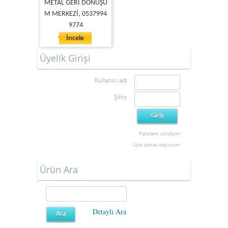
METAL GERİ DÖNÜŞÜ
M MERKEZİ, 0537994
9774
İncele
Üyelik Girişi
Kullanıcı adı
Şifre
Parolamı unuttum
Üye olmak istiyorum
Ürün Ara
Detaylı Ara