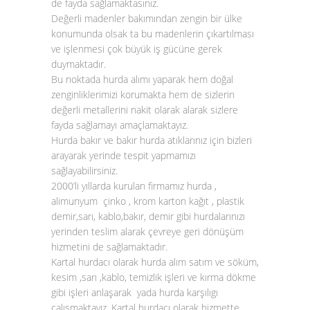
de fayda sağlamaktasınız.
Değerli madenler bakımından zengin bir ülke
konumunda olsak ta bu madenlerin çıkartılması
ve işlenmesi çok büyük iş gücüne gerek
duymaktadır.
Bu noktada
hurda alımı
yaparak hem doğal
zenginliklerimizi korumakta hem de sizlerin
değerli metallerini nakit olarak alarak sizlere
fayda sağlamayı amaçlamaktayız.
Hurda bakır
ve
bakır hurda atıklarınız
için bizleri
arayarak yerinde tespit yapmamızı
sağlayabilirsiniz.
2000’li yıllarda kurulan firmamız hurda ,
alimunyum çinko , krom karton kağıt , plastik
demir,sarı, kablo,bakır, demir gibi hurdalarınızı
yerinden teslim alarak çevreye geri dönüşüm
hizmetini de sağlamaktadır.
Kartal hurdacı olarak hurda alım satım ve söküm,
kesim ,sarı ,kablo, temizlik işleri ve kırma dökme
gibi işleri anlaşarak yada hurda karşılıgı
çalısmaktayız. Kartal hurdacı olarak hizmette