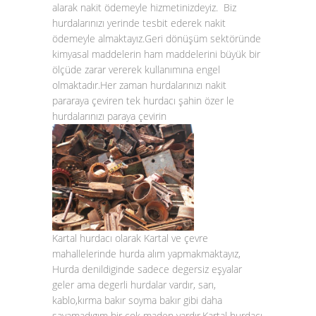
alarak nakit ödemeyle hizmetinizdeyiz. Biz
hurdalarınızı yerinde tesbit ederek nakit
ödemeyle almaktayız.Geri dönüşüm sektöründe
kimyasal maddelerin ham maddelerini büyük bir
ölçüde zarar vererek kullanımına engel
olmaktadır.Her zaman hurdalarınızı nakit
pararaya çeviren tek hurdacı şahin özer le
hurdalarınızı paraya çevirin
Kartal hurdacı olarak Kartal ve çevre
mahallelerinde hurda alım yapmakmaktayız,
Hurda denildiginde sadece degersiz eşyalar
geler ama degerli hurdalar vardır, sarı,
kablo,kırma bakır soyma bakır gibi daha
sayamadıgım bir çok maden vardır.Kartal hurdacı