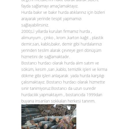
fayda sağlamayı amaçlamaktayız.
Hurda bakır
ve
bakır hurda atıklarınız
için bizleri
arayarak yerinde tespit yapmamızı
sağlayabilirsiniz.
2000;Lİ yıllarda kurulan firmamız hurda ,
alimunyum , çinko , krom ,karton kağıt , plastik
demir,sarı, kablo,bakır, demir gibi hurdalarınızı
yerinden teslim alarak çevreye geri dönüşüm
hizmetini de sağlamaktadır.
Bostancı hurdacı olarak hurda alım satım ve
söküm, kesim ,sarı ,kablo, temizlik işleri ve kırma
dökme gibi işleri anlaşarak yada hurda karşılıgı
çalısmaktayız. Bostancı hurdacı olarak hizmette
sınir tanimiyoruz.Bostancı da uzun suredir
hurdacılık yapmaktayım , bostancıda 1999dan
buyana insanları sokkaları herkesi tanırım.