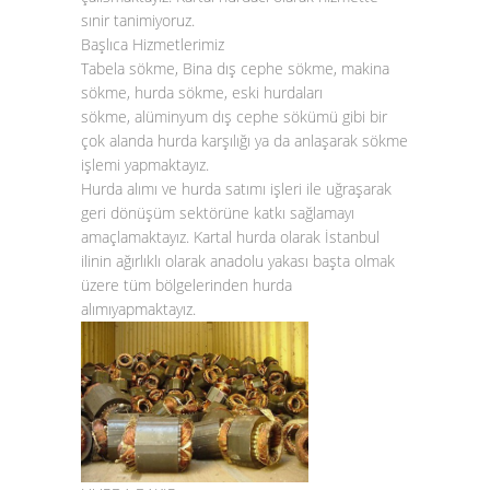
sınir tanimiyoruz.
Başlıca Hizmetlerimiz
Tabela sökme, Bina dış cephe sökme, makina
sökme, hurda sökme, eski hurdaları
sökme, alüminyum dış cephe sökümü gibi bir
çok alanda hurda karşılığı ya da anlaşarak sökme
işlemi yapmaktayız.
Hurda alımı
ve
hurda satımı
işleri ile uğraşarak
geri dönüşüm sektörüne katkı sağlamayı
amaçlamaktayız.
Kartal hurda
olarak İstanbul
ilinin ağırlıklı olarak anadolu yakası başta olmak
üzere tüm bölgelerinden
hurda
alımı
yapmaktayız.