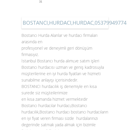
31
BOSTANCI,HURDACI,HURDAC,05379949774
Bostancı Hurda Alanlar ve hurdacı firmaları
arasında en
profesyonel ve deneyimli geri dönüşüm
firmasıyız.
İstanbul Bostancı hurda alımı,ve satım işleri
Bostancı hurdacısı uzman ve geniş kadrosuyla
müşterilerine en iyi hurda fiyatları ve hizmeti
sunabilme anlayışı içerisindedir.
BOSTANCI hurdacılık iş denemiyle en kısa
surede siz müşteilerimize
en kısa zamanda hizmet vermektedir
Bostancı hurdacılar hurdacı,Bostancı
hurdacılık,Bostancı hurdacı bostancı hurdacıların
en iyi fiyat veren firması sizde hurdalarınızı
degerinde satmak yada almak için bizimle