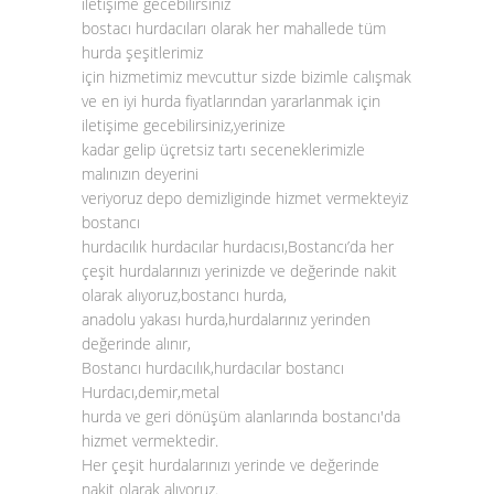
iletişime gecebilirsiniz
bostacı hurdacıları olarak her mahallede tüm
hurda şeşitlerimiz
için hizmetimiz mevcuttur sizde bizimle calışmak
ve en iyi hurda fiyatlarından yararlanmak için
iletişime gecebilirsiniz,yerinize
kadar gelip üçretsiz tartı seceneklerimizle
malınızın deyerini
veriyoruz depo demizliginde hizmet vermekteyiz
bostancı
hurdacılık hurdacılar hurdacısı,Bostancı’da her
çeşit hurdalarınızı yerinizde ve değerinde nakit
olarak alıyoruz,bostancı hurda,
anadolu yakası hurda,hurdalarınız yerinden
değerinde alınır,
Bostancı hurdacılık,hurdacılar bostancı
Hurdacı,demir,metal
hurda ve geri dönüşüm alanlarında bostancı'da
hizmet vermektedir.
Her çeşit hurdalarınızı yerinde ve değerinde
nakit olarak alıyoruz.