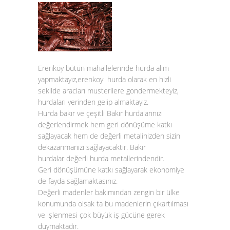
Erenköy bütün mahallelerinde hurda alım
yapmaktayız,erenkoy hurda olarak en hizli
sekilde aracları musterilere gondermekteyiz,
hurdaları yerinden gelip almaktayız.
Hurda bakır
ve çeşitli
Bakır hurda
larınızı
değerlendirmek hem geri dönüşüme katkı
sağlayacak hem de değerli metalinizden sizin
dekazanmanızı sağlayacaktır.
Bakır
hurdalar
değerli hurda metallerindendir.
Geri dönüşümüne katkı sağlayarak ekonomiye
de fayda sağlamaktasınız.
Değerli madenler bakımından zengin bir ülke
konumunda olsak ta bu madenlerin çıkartılması
ve işlenmesi çok büyük iş gücüne gerek
duymaktadır.