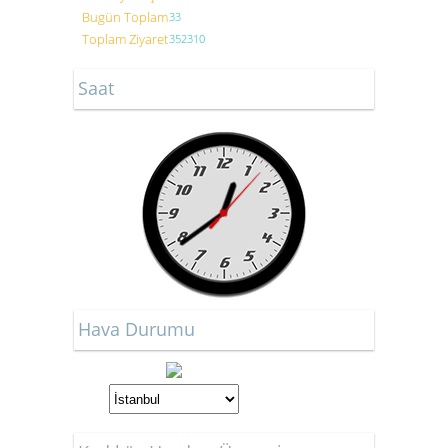
Bugün Toplam
33
Toplam Ziyaret
352310
Saat
Hava Durumu