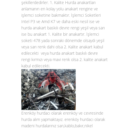
şekillerdedirler. 1. Kalite Hurda anakartları
anlamanın en kolay yolu anakart rengine ve
işlemci soketine bakmaktır. İşlemci Soketleri
Intel P3 ve Amd K7 ve daha eski nesil ise ve
hurda anakart baskılı devre rengi yeşil veya sarı
ise bu anakart 1. Kalite bir anakartır. İşlemci
soketi 478 yada sonraki dönemde olsaydı yeşil
veya sarı renk dahi olsa 2. Kalite anakart kabul
edilecekti veya hurda anakart baskılı devre
rengi kırmızı veya mavi renk olsa 2. kalite anakart
kabul edilecekti.
Erenköy hurdacı olarak erenköy ve cevresinde
hurda alım yapmaktayız. erenköy hurdacı olarak
madeni hurdalarınız sarı,kablo,bakır,nikel