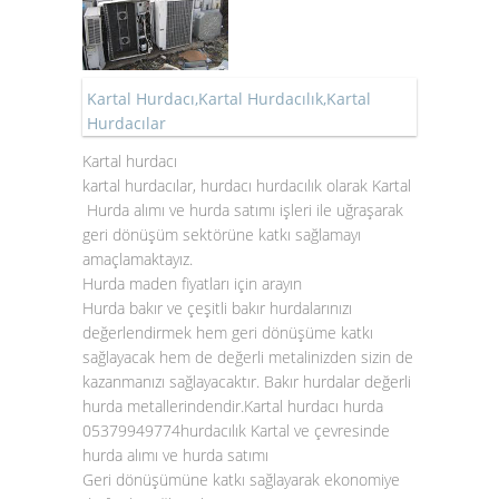
Kartal Hurdacı,Kartal Hurdacılık,Kartal
Hurdacılar
Kartal hurdacı
kartal hurdacılar, hurdacı hurdacılık olarak
Kartal
Hurda alımı
ve
hurda satımı
işleri ile uğraşarak
geri dönüşüm sektörüne katkı sağlamayı
amaçlamaktayız.
Hurda maden fiyatları için arayın
Hurda bakır
ve çeşitli
bakır hurda
larınızı
değerlendirmek hem geri dönüşüme katkı
sağlayacak hem de değerli metalinizden sizin de
kazanmanızı sağlayacaktır.
Bakır hurdalar
değerli
hurda metallerindendir.Kartal hurdacı hurda
05379949774hurdacılık Kartal ve çevresinde
hurda alımı ve hurda satımı
Geri dönüşümüne katkı sağlayarak ekonomiye