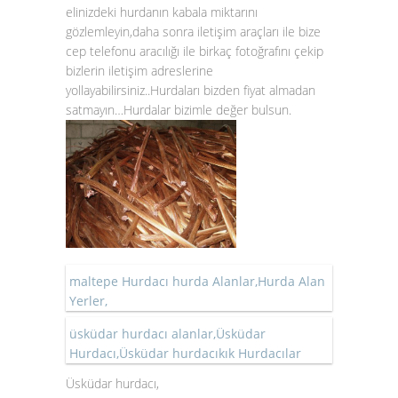
elinizdeki hurdanın kabala miktarını
gözlemleyin,daha sonra iletişim araçları ile bize
cep telefonu aracılığı ile birkaç fotoğrafını çekip
bizlerin iletişim adreslerine
yollayabilirsiniz..Hurdaları bizden fiyat almadan
satmayın…Hurdalar bizimle değer bulsun.
maltepe Hurdacı hurda Alanlar,Hurda Alan
Yerler,
üsküdar hurdacı alanlar,Üsküdar
Hurdacı,Üsküdar hurdacıkık Hurdacılar
Üsküdar hurdacı,