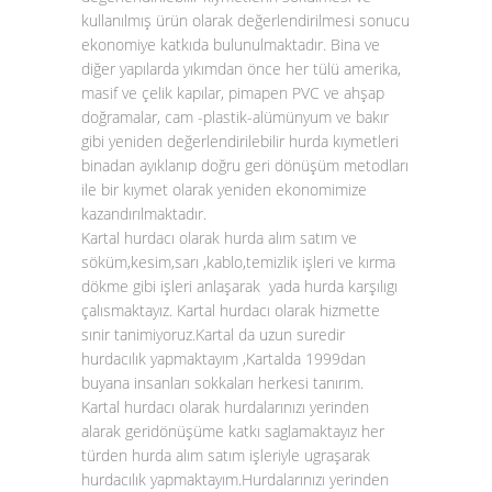
kullanılmış ürün olarak değerlendirilmesi sonucu
ekonomiye katkıda bulunulmaktadır. Bina ve
diğer yapılarda yıkımdan önce her tülü amerika,
masif ve çelik kapılar, pimapen PVC ve ahşap
doğramalar, cam -plastik-alümünyum ve bakır
gibi yeniden değerlendirilebilir hurda kıymetleri
binadan ayıklanıp doğru geri dönüşüm metodları
ile bir kıymet olarak yeniden ekonomimize
kazandırılmaktadır.
Kartal hurdacı olarak hurda alım satım ve
söküm,kesim,sarı ,kablo,temizlik işleri ve kırma
dökme gibi işleri anlaşarak yada hurda karşılıgı
çalısmaktayız. Kartal hurdacı olarak hizmette
sınir tanimiyoruz.Kartal da uzun suredir
hurdacılık yapmaktayım ,Kartalda 1999dan
buyana insanları sokkaları herkesi tanırım.
Kartal hurdacı olarak hurdalarınızı yerinden
alarak geridönüşüme katkı saglamaktayız her
türden hurda alım satım işleriyle ugraşarak
hurdacılık yapmaktayım.Hurdalarınızı yerinden