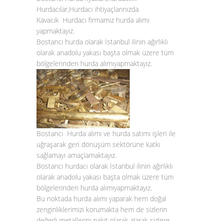
Hurdacılar,Hurdacı ihtiyaçlarınızda
Kavacık Hurdacı firmamız hurda alımı
yapmaktayız.
Bostancı hurda olarak İstanbul ilinin ağırlıklı
olarak anadolu yakası başta olmak üzere tüm
bölgelerinden
hurda alımı
yapmaktayız.
Bostancı Hurda alımı
ve
hurda satımı
işleri ile
uğraşarak geri dönüşüm sektörüne katkı
sağlamayı amaçlamaktayız.
Bostancı hurdacı
olarak İstanbul ilinin ağırlıklı
olarak anadolu yakası başta olmak üzere tüm
bölgelerinden
hurda alımı
yapmaktayız.
Bu noktada
hurda alımı
yaparak hem doğal
zenginliklerimizi korumakta hem de sizlerin
değerli metallerini nakit olarak alarak sizlere