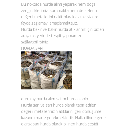
Bu noktada
hurda alımı
yaparak hem doğal
zenginliklerimizi korumakta hem de sizlerin
değerli metallerini nakit olarak alarak sizlere
fayda sağlamayı amaçlamaktayız.
Hurda bakır
ve
bakır hurda atıklarınız
için bizleri
arayarak yerinde tespit yapmamızı
sağlayabilirsiniz.
HURDA SARI
erenkoy hurda alım satım hurda kablo
Hurda sarı ve sarı hurda olarak tabir edilen
değerli metallerinizin atıklarını geri dönüşüme
kazandırmanız gerekmektedir. Halk dilinde genel
olarak sarı hurda olarak bilinen hurda çeşidi