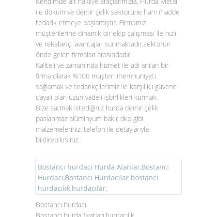
Kendimize ait nakliye araçlarımızla, Hurda Metal
ile döküm ve demir çelik sektörüne ham madde
tedarik etmeye başlamıştır. Firmamız
müşterilerine dinamik bir ekip çalışması ile hızlı
ve rekabetçi avantajlar sunmaktadır.sektörün
önde gelen firmaları arasındadır.
Kaliteli ve zamanında hizmet ile adı anılan bir
firma olarak %100 müşteri memnuniyeti
sağlamak ve tedarikçilerimiz ile karşılıklı güvene
dayalı olan uzun vadeli işbirlikleri kurmak.
Bize satmak istediğiniz hurda demir çelik
paslanmaz alüminyum bakır dkp gibi
malzemelerinizi telefon ile detaylarıyla
bildirebilirsiniz.
Bostancı hurdacı Hurda Alanlar,Bostancı
Hurdacı,Bostancı Hurdacılar bostancı
hurdacılık,hurdacılar,
Bostancı hurdacı
Bostancı hurda fiyatları,hurdacılık