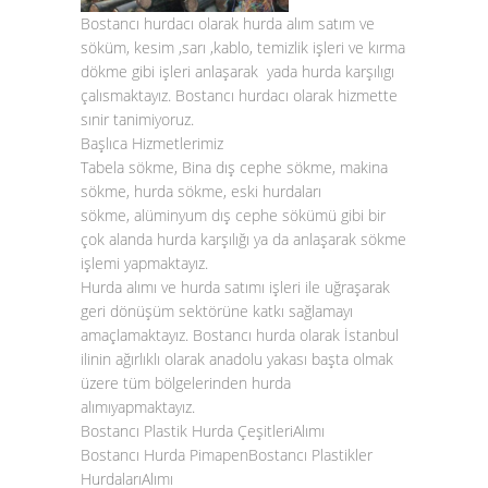
Bostancı hurdacı olarak hurda alım satım ve
söküm, kesim ,sarı ,kablo, temizlik işleri ve kırma
dökme gibi işleri anlaşarak yada hurda karşılıgı
çalısmaktayız. Bostancı hurdacı olarak hizmette
sınir tanimiyoruz.
Başlıca Hizmetlerimiz
Tabela sökme, Bina dış cephe sökme, makina
sökme, hurda sökme, eski hurdaları
sökme, alüminyum dış cephe sökümü gibi bir
çok alanda hurda karşılığı ya da anlaşarak sökme
işlemi yapmaktayız.
Hurda alımı
ve
hurda satımı
işleri ile uğraşarak
geri dönüşüm sektörüne katkı sağlamayı
amaçlamaktayız.
Bostancı hurda
olarak İstanbul
ilinin ağırlıklı olarak anadolu yakası başta olmak
üzere tüm bölgelerinden
hurda
alımı
yapmaktayız.
Bostancı Plastik Hurda ÇeşitleriAlımı
Bostancı Hurda PimapenBostancı Plastikler
HurdalarıAlımı