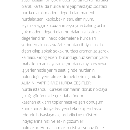
olarak Kartal da hurda alım yapmaktayız ,bostacı
hurda olarak madeni degeri olan madeni
hurdalar,sarı, kablo,bakır, sarı, aliminyum,
leyim,kalay,çinko,pazlanmaz,soyma bakır gibi bir
çok madeni degeri olan hurdalarınızı bizimle
degerlendirin , nakit ödemelerle hurdaları
yerinden almaktayız.Artık hurdacı ihtiyacınızda
dışarı cıkıp sokak sokak hurdacı aramanıza gerek
kalmadı. Googleden bulunduğunuz semtin yada
mahallenin adını yazarak ,hurdacı arayıp ev veya
iş yerlerinizde yarım saat içinde hurdanın
bulunduğu yere olmak demek bizim işimizdir.
ALIMINI YAPTIĞIMIZ HURDA ÇEŞİTLERİ
hurda istanbul Küresel ısınmanın doruk noktaya
çıktığı günümüzde çok daha önem
kazanan atıkların toplanması ve geri dönüşüm
konusunda dünyadaki yeni teknolojileri takip
ederek ihtisaslaşmak, tedarikçi ve müşteri
ihtiyaçlarına hızlı ve etkin çözümler
bulmaktır. Hurda satmak mı istiyorsunuz önce