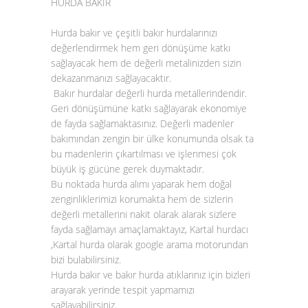
HURDA BAKIR
Hurda bakır
ve çeşitli
bakır hurda
larınızı
değerlendirmek hem geri dönüşüme katkı
sağlayacak hem de değerli metalinizden sizin
dekazanmanızı sağlayacaktır.
Bakır hurdalar
değerli hurda metallerindendir.
Geri dönüşümüne katkı sağlayarak ekonomiye
de fayda sağlamaktasınız. Değerli madenler
bakımından zengin bir ülke konumunda olsak ta
bu madenlerin çıkartılması ve işlenmesi çok
büyük iş gücüne gerek duymaktadır.
Bu noktada
hurda alımı
yaparak hem doğal
zenginliklerimizi korumakta hem de sizlerin
değerli metallerini nakit olarak alarak sizlere
fayda sağlamayı amaçlamaktayız, Kartal hurdacı
,Kartal hurda olarak google arama motorundan
bizi bulabilirsiniz.
Hurda bakır ve
bakır hurda atıklarınız
için bizleri
arayarak yerinde tespit yapmamızı
sağlayabilirsiniz.