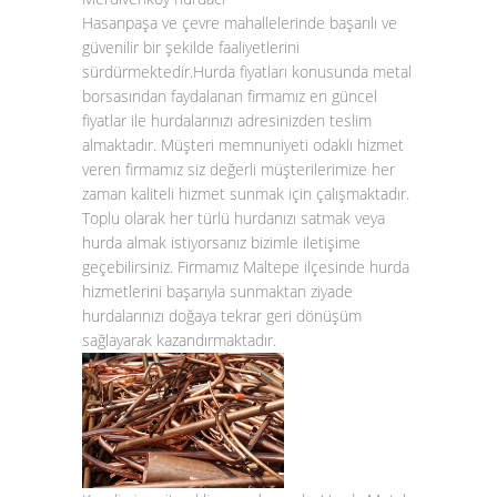
Hasanpaşa ve çevre mahallelerinde başarılı ve
güvenilir bir şekilde faaliyetlerini
sürdürmektedir.Hurda fiyatları konusunda metal
borsasından faydalanan firmamız en güncel
fiyatlar ile hurdalarınızı adresinizden teslim
almaktadır. Müşteri memnuniyeti odaklı hizmet
veren firmamız siz değerli müşterilerimize her
zaman kaliteli hizmet sunmak için çalışmaktadır.
Toplu olarak her türlü hurdanızı satmak veya
hurda almak istiyorsanız bizimle iletişime
geçebilirsiniz. Firmamız Maltepe ilçesinde hurda
hizmetlerini başarıyla sunmaktan ziyade
hurdalarınızı doğaya tekrar geri dönüşüm
sağlayarak kazandırmaktadır.