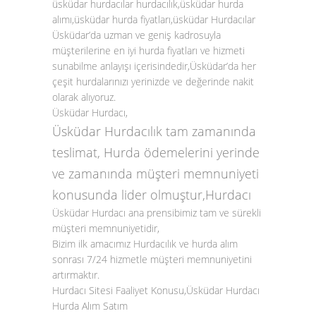
üsküdar hurdacılar hurdacılık,üsküdar hurda
alımı,üsküdar hurda fiyatları,üsküdar Hurdacılar
Üsküdar’da uzman ve geniş kadrosuyla
müşterilerine en iyi hurda fiyatları ve hizmeti
sunabilme anlayışı içerisindedir,Üsküdar’da her
çeşit hurdalarınızı yerinizde ve değerinde nakit
olarak alıyoruz.
Üsküdar
Hurdacı
,
Üsküdar Hurdacılık tam zamanında
teslimat, Hurda ödemelerini yerinde
ve zamanında müşteri memnuniyeti
konusunda lider olmuştur,Hurdacı
Üsküdar Hurdacı ana prensibimiz tam ve sürekli
müşteri memnuniyetidir,
Bizim ilk amacımız Hurdacılık ve hurda alım
sonrası 7/24 hizmetle müşteri memnuniyetini
artırmaktır.
Hurdacı Sitesi Faaliyet Konusu,Üsküdar Hurdacı
Hurda Alım Satım